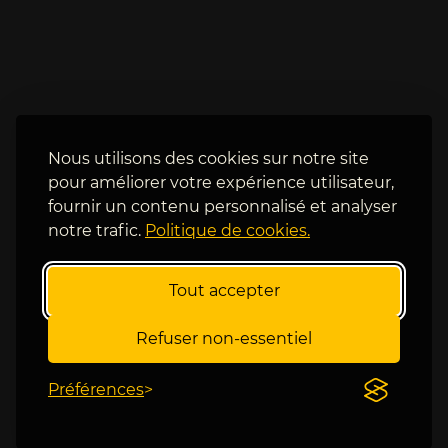
f
-
i
0 
e
p
r 
o
m
u
ê
r 
m
D
e 
Nous utilisons des cookies sur notre site
j
s
pour améliorer votre expérience utilisateur,
o
'
fournir un contenu personnalisé et analyser
k
i
notre trafic.
Politique de cookies.
o
l 
, 
p
s
e
Tout accepter
u
r
r 
d 
Refuser non-essentiel
l
s
e
o
Préférences
s 
n 
3 
m
s
a