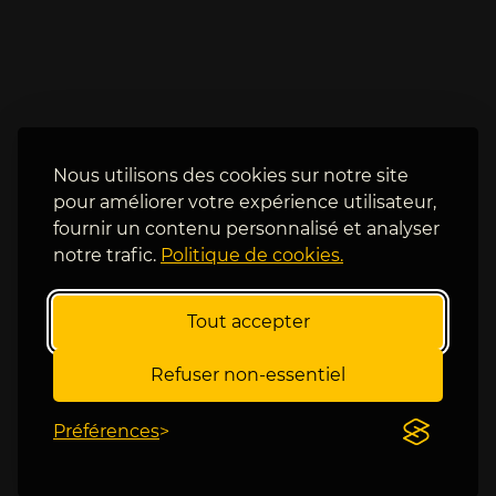
i
Z
v
v
e
e
a
r
u 
e
d
v 
e 
m
Nous utilisons des cookies sur notre site
j
a
e
pour améliorer votre expérience utilisateur,
i
u
fournir un contenu personnalisé et analyser
s 
, 
notre trafic.
Politique de cookies.
3
i
/
l 
1 
Tout accepter
e
s
s
u
t 
Refuser non-essentiel
r 
t
l
e
Préférences
e
n
s 
d
c
u 