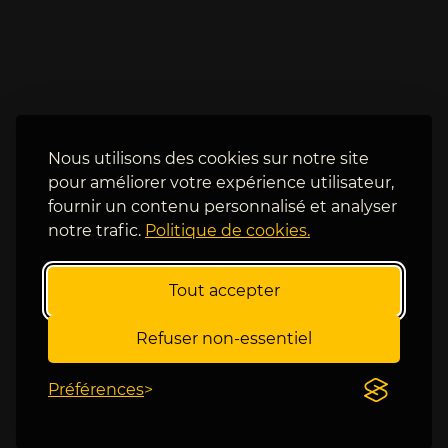
s
s 
, 
b
l
e
'
l
e
l
x
e 
p
p
Nous utilisons des cookies sur notre site
l
e
pour améliorer votre expérience utilisateur,
o
r
fournir un contenu personnalisé et analyser
s
f 
notre trafic.
Politique de cookies.
i
d
f 
u 
T
F
Tout accepter
e
r
r
a
Refuser non-essentiel
e
n
n
ç
Préférences
c
a
e 
i
A
s 