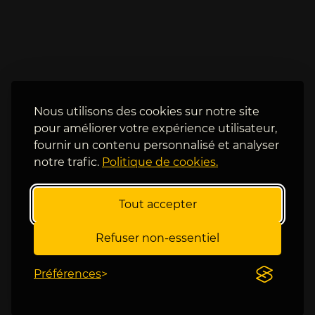
r
m
e 
a
u
i
n 
n
d
e
e
s 
s 
e
s
Nous utilisons des cookies sur notre site
t 
é
pour améliorer votre expérience utilisateur,
ç
r
fournir un contenu personnalisé et analyser
a 
i
notre trafic.
Politique de cookies.
s
e
e 
u
c
x 
Tout accepter
o
o
n
u
Refuser non-essentiel
f
t
i
s
Préférences
r
i
m
d
e 
e