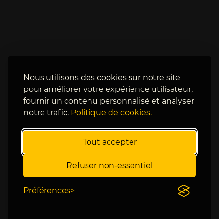
e
t 
n
b
t 
i
e
e
t 
n 
a
l
d
a 
o
Nous utilisons des cookies sur notre site
s
r
pour améliorer votre expérience utilisateur,
a
e 
fournir un contenu personnalisé et analyser
i
j
notre trafic.
Politique de cookies.
s
o
o
u
n
e
Tout accepter
. 
r 
A
e
Refuser non-essentiel
v
n 
e
i
Préférences
c 
n
s
d
a 
o