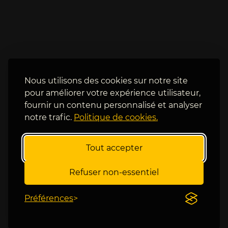
e
f
a
i
u 
n 
p
d
r
e 
i
s
n
a
Nous utilisons des cookies sur notre site
c
i
pour améliorer votre expérience utilisateur,
i
s
fournir un contenu personnalisé et analyser
p
o
notre trafic.
Politique de cookies.
a
n 
l
p
, 
o
Tout accepter
v
u
r
r 
Refuser non-essentiel
a
r
i
e
Préférences
m
v
e
o
n
i