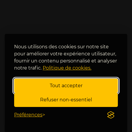
i
t
n 
a
d
n
e 
, 
s
i
a
l 
i
a
Nous utilisons des cookies sur notre site
s
i
pour améliorer votre expérience utilisateur,
o
m
fournir un contenu personnalisé et analyser
n 
e 
notre trafic.
Politique de cookies.
l
f
e 
a
s
i
Tout accepter
u
r
i
e 
Refuser non-essentiel
s
p
s
a
e
Préférences
r
, 
l
c
e