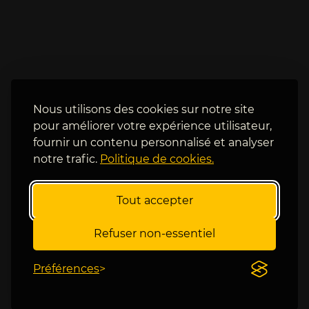
s 
o
i
u
m
r 
p
d
a
e 
t
V
i
i
e
Nous utilisons des cookies sur notre site
e
n
pour améliorer votre expérience utilisateur,
n
t 
fournir un contenu personnalisé et analyser
n
d
notre trafic.
Politique de cookies.
e 
e 
f
l
a
e 
Tout accepter
c
v
e 
o
Refuser non-essentiel
à 
i
M
r 
Préférences
e
à 
d
B
v
e