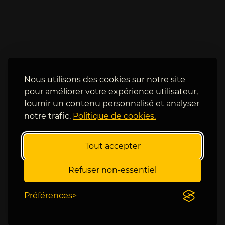
y 
q
a 
u
B
'
e
i
r
l 
c
y 
y 
a 
Nous utilisons des cookies sur notre site
j
p
u
pour améliorer votre expérience utilisateur,
e
s
fournir un contenu personnalisé et analyser
u 
t
notre trafic.
Politique de cookies.
d
e 
e 
a
s
Tout accepter
p
u
r
s
è
Refuser non-essentiel
p
s
e
.
Préférences
n
.
s
. 
, 
😮