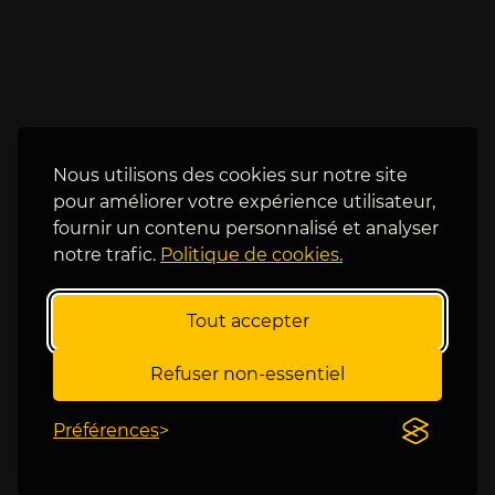
d
t 
e
q
s 
u
d
a
u 
n
f
d 
r
o
Nous utilisons des cookies sur notre site
a
n 
pour améliorer votre expérience utilisateur,
n
v
fournir un contenu personnalisé et analyser
ç
o
notre trafic.
Politique de cookies.
a
i
i
t 
s 
l
Tout accepter
s
e 
'
p
Refuser non-essentiel
i
r
l 
e
é
Préférences
m
v
i
o
e