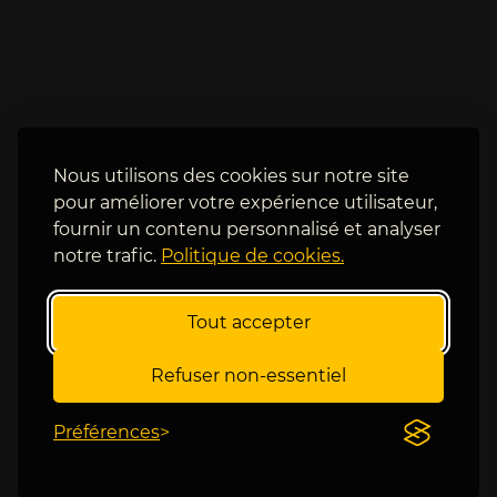
o
e 
u
r
r
u
n
s
é
s
e 
e 
a
e
Nous utilisons des cookies sur notre site
s
s
pour améliorer votre expérience utilisateur,
i
t 
fournir un contenu personnalisé et analyser
a
d
notre trafic.
Politique de cookies.
t
a
i
n
q
s 
Tout accepter
u
l
e 
a 
Refuser non-essentiel
e
z
t 
o
f
Préférences
n
a
e 
i
e