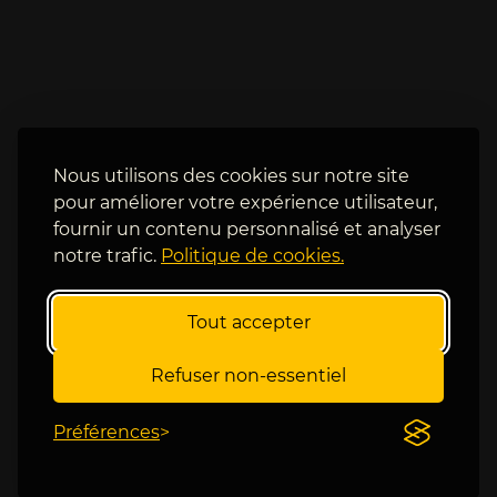
q
i
u
s 
é
u
e
n
, 
e 
S
v
t
i
Nous utilisons des cookies sur notre site
a
c
pour améliorer votre expérience utilisateur,
n 
t
fournir un contenu personnalisé et analyser
f
o
notre trafic.
Politique de cookies.
r
i
a
r
p
e 
Tout accepter
p
s
e 
u
Refuser non-essentiel
p
r 
l
N
Préférences
u
o
s 
r
f
r