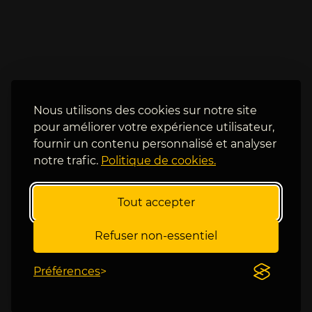
e
r
m
i
i
c
e
h
r 
i
t
e
o
n 
Nous utilisons des cookies sur notre site
u
e
pour améliorer votre expérience utilisateur,
r
s
fournir un contenu personnalisé et analyser
, 
t 
notre trafic.
Politique de cookies.
l
p
a 
l
t
u
Tout accepter
ê
s 
t
à 
Refuser non-essentiel
e 
l
d
'
e 
Préférences
a
s
i
é
s