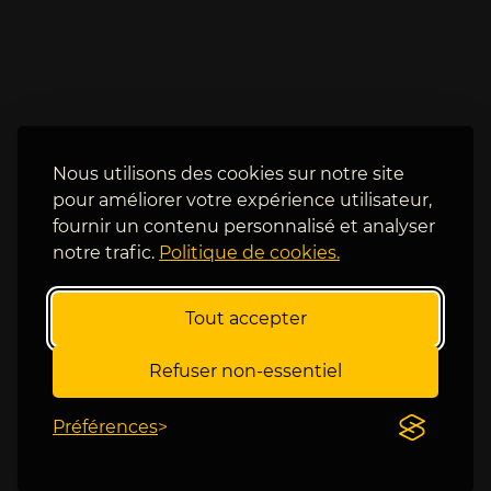
m
i 
a
b
n
a
o
s 
v
ç
i
a 
c
f
Nous utilisons des cookies sur notre site
, 
a
pour améliorer votre expérience utilisateur,
i
i
fournir un contenu personnalisé et analyser
l 
t 
notre trafic.
Politique de cookies.
p
c
e
h
i
i
Tout accepter
n
e
e 
r 
Refuser non-essentiel
à 
! 
v
E
Préférences
r
s
a
t
i
-