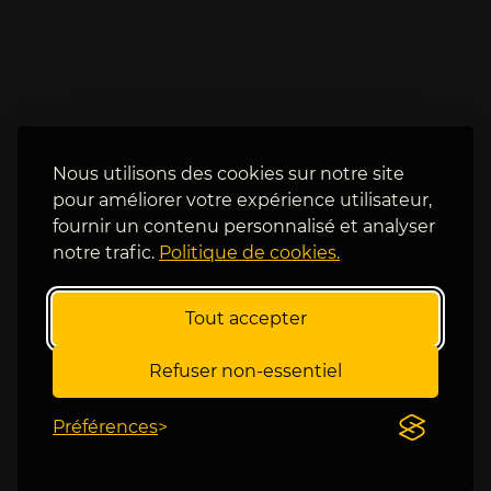
e 
, 
a
s
l
o
l
u
a
s 
i
s
t 
a 
Nous utilisons des cookies sur notre site
a
c
pour améliorer votre expérience utilisateur,
c
a
c
fournir un contenu personnalisé et analyser
s
o
notre trafic.
Politique de cookies.
q
u
u
c
e
Tout accepter
h
t
e
t
r
Refuser non-essentiel
e 
, 
e
J
Préférences
t 
a
s
r
o