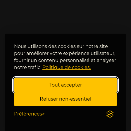
a
r
m
e 
o
s
s
u
, 
r 
3
d
.
u
8
Nous utilisons des cookies sur notre site
r 
0
pour améliorer votre expérience utilisateur,
! 
, 
fournir un contenu personnalisé et analyser
A
A
notre trafic.
Politique de cookies.
p
l
r
e
è
x 
Tout accepter
s
M
, 
i
Refuser non-essentiel
c
c
'
h
Préférences
e
e
s
l
t 
s