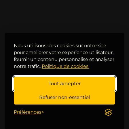
e
a
n 
t
q
a 
u
p
a
u
r
i
t 
s 
Nous utilisons des cookies sur notre site
d
M
pour améliorer votre expérience utilisateur,
e 
m
fournir un contenu personnalisé et analyser
f
o
notre trafic.
Politique de cookies.
i
h 
n
e
a
t 
Tout accepter
l
e
e 
n
Refuser non-essentiel
s
f
u
i
r 
Préférences
n 
d
C
u
e