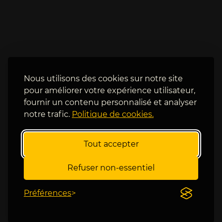
u
i
r 
l 
d
f
e 
e
l
r
'
a 
h
p
u
Nous utilisons des cookies sur notre site
r
m
pour améliorer votre expérience utilisateur,
e
i
fournir un contenu personnalisé et analyser
s
d
notre trafic.
Politique de cookies.
q
i
u
t
e 
é
Tout accepter
3
, 
0 
t
Refuser non-essentiel
d
o
e
u
Préférences
g
t 
r
c
é
e 