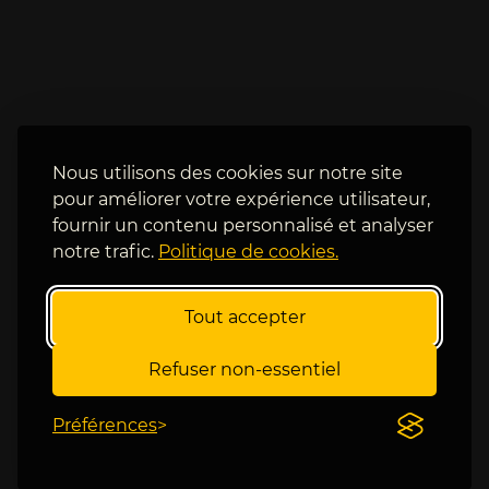
i
d
c
a
t
, 
o
C
i
o
r
r
e
i
Nous utilisons des cookies sur notre site
s 
c 
pour améliorer votre expérience utilisateur,
t
d
fournir un contenu personnalisé et analyser
r
o
notre trafic.
Politique de cookies.
è
i
s 
t 
a
m
Tout accepter
c
a
c
i
Refuser non-essentiel
r
n
o
t
Préférences
c
e
h
n
é
a