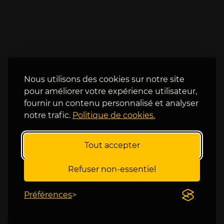
s
o
t 
i
a
l
d
à 
e
c
p
o
t
m
Nous utilisons des cookies sur notre site
e 
m
pour améliorer votre expérience utilisateur,
d
e
fournir un contenu personnalisé et analyser
e
n
notre trafic.
Politique de cookies.
s 
t 
g
F
r
o
Tout accepter
o
k
s 
i
Refuser non-essentiel
m
n
a
a 
Préférences
t
a 
c
r
h
é