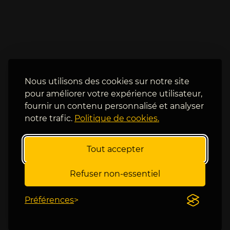
o
'
k
e
i
n 
n
e
a 
s
p
t 
o
b
Nous utilisons des cookies sur notre site
u
i
pour améliorer votre expérience utilisateur,
r 
e
u
fournir un contenu personnalisé et analyser
n 
n 
notre trafic.
Politique de cookies.
s
t
o
i
r
Tout accepter
t
t
r
i
e 
Refuser non-essentiel
. 
e
P
n 
Préférences
e
M
t
1
i