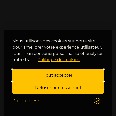
t
i
u 
è
c
r
r
e
o
. 
i
J
s 
e 
Nous utilisons des cookies sur notre site
? 
n
pour améliorer votre expérience utilisateur,
e 
fournir un contenu personnalisé et analyser
m
notre trafic.
Politique de cookies.
'
a
t
Tout accepter
t
e
Refuser non-essentiel
n
d
Préférences
a
i
s 