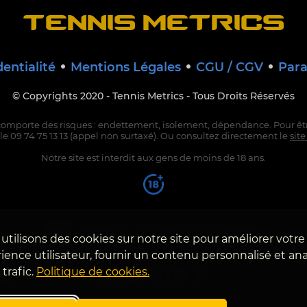
TENNIS METRICS
dentialité
Mentions Légales
CGU / CGV
Para
© Copyrights 2020 - Tennis Metrics -
Tous Droits Réservés
comporte des risques : endettement, isolement, dépendance. Pour êtr
le 09 74 75 13 13 (appel non surtaxé). Ou consultez directement le
site
Notre site est interdit aux gens de moins de 18 ans.
Une startup accompagnée par :
utilisons des cookies sur notre site pour améliorer votre
ience utilisateur, fournir un contenu personnalisé et ana
 trafic.
Politique de cookies.