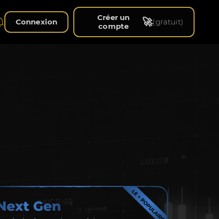
Créer un
🚀
Connexion
(gratuit)
compte