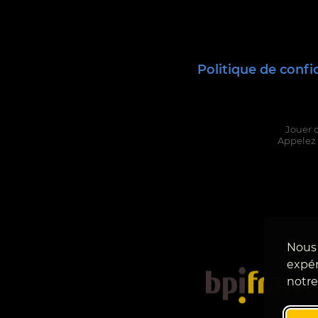
Politique de confi
Jouer 
Appelez 
Nous 
expér
notre