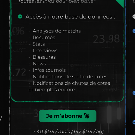
Je m’abonne 🚀
→ 40 $US / mois (397 $US / an)