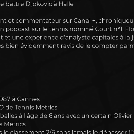
 de battre Djokovic à Halle
nt et commentateur sur Canal +, chroniqueur
’un podcast sur le tennis nommé Court n°1, Fl
 et une expérience d’analyste capitales à la j
s bien évidemment ravis de le compter parm
1987 à Cannes 
O de Tennis Metrics 
balles à l’âge de 6 ans avec un certain Olivie
 Metrics 
s le classement 2/6 sans jamais le dépasser (”c’es