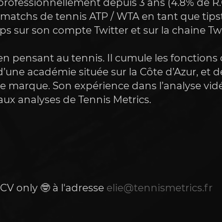
 professionnellement depuis 3 ans (4.8% de R.
 matchs de tennis ATP / WTA en tant que tipst
ps sur son compte Twitter et sur la chaine T
 pensant au tennis. Il cumule les fonctions d
’une académie située sur la Côte d’Azur, et de p
re marque. Son expérience dans l’analyse vid
ux analyses de Tennis Metrics.
CV only 🤓 à l'adresse 
elie@tennismetrics.fr