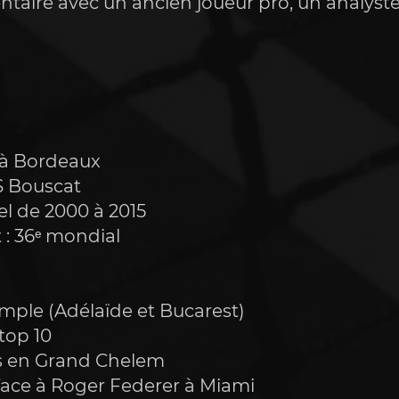
taire avec un ancien joueur pro, un analyste
1 à Bordeaux
S Bouscat 
l de 2000 à 2015 
 : 36ᵉ mondial 
 simple (Adélaïde et Bucarest) 
 top 10 
ons en Grand Chelem 
/6 face à Roger Federer à Miami