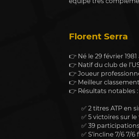
équipe très complémen
Florent Serra
👉 Né le 29 février 198
👉 Natif du club de l’U
👉 Joueur professionne
👉 Meilleur classement
👉 Résultats notables :
		✅ 2 titres ATP en
		✅ 5 victoires sur le
		✅ 39 participati
		✅ S’incline 7/6 7