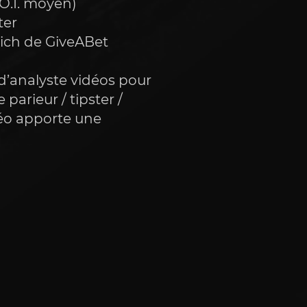
O.I. moyen) 
er 
wich de GiveABet
’analyste vidéos pour 
arieur / tipster / 
éo apporte une 