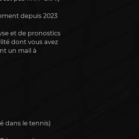
llement depuis 2023
yse et de pronostics 
ité dont vous avez 
absolument besoin pour vos paris, n’hésitez à le lui dire en lui écrivant un mail à 
é dans le tennis) 