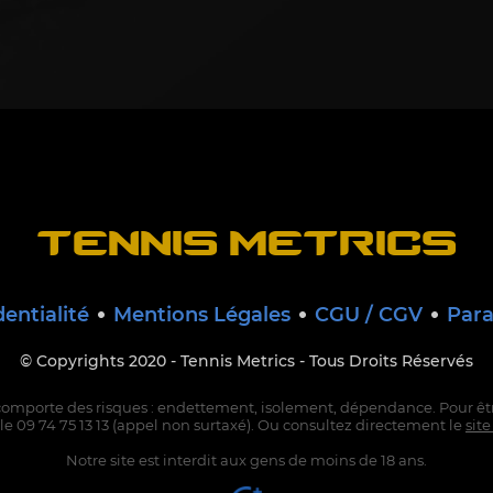
TENNIS METRICS
dentialité
Mentions Légales
CGU / CGV
Para
© Copyrights 2020 - Tennis Metrics -
Tous Droits Réservés
comporte des risques : endettement, isolement, dépendance. Pour êtr
le 09 74 75 13 13 (appel non surtaxé). Ou consultez directement le
site
Notre site est interdit aux gens de moins de 18 ans.