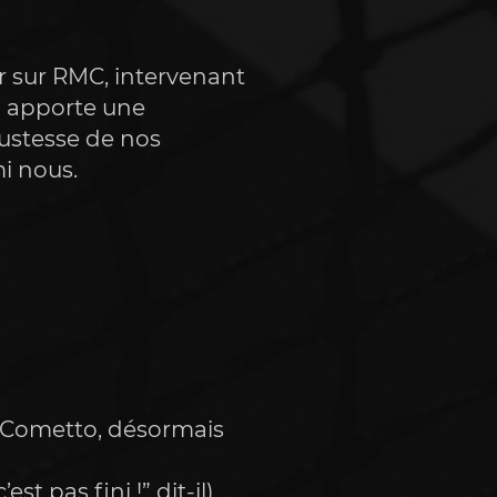
 sur RMC, intervenant 
o apporte une 
ustesse de nos 
i nous.
r Cometto, désormais 
t pas fini !” dit-il) 