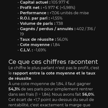
Capital actuel :
 105 977 €
Profit net :
 +5 977 € (+5,98%)
Performance :
 +7,06 unités de mise
R.O.I. par pari :
 +1,55%
Volume de paris :
 738
Gagnés / perdus / annulés :
 402 / 316 / 
19
Taux de réussite :
 56,0%
Cote moyenne :
 1,84
C.L.V. :
 −1,69%
Ce que ces chiffres racontent
Le chiffre le plus parlant n'est pas le profit, c'est 
le 
rapport entre la cote moyenne et le taux 
de réussite
.
À une cote moyenne de 1,84, il faut gagner 
54,3%
 de ses paris pour simplement rentrer 
dans ses frais (1 ÷ 1,84). Nous avons fait 
56,0%
. 
Cet écart de +1,7 point au-dessus du seuil de 
rentabilité, c'est exactement la marge que 