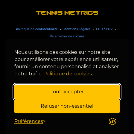
TENNIS METRICS
Politique de confidentialité
Mentions Légales
CGU / CGV
Paramètres de cookies
© Copyrights 2020 - Tennis Metrics -
Tous Droits Réservés
Nous utilisons des cookies sur notre site
pour améliorer votre expérience utilisateur,
fournir un contenu personnalisé et analyser
Une startup accompagnée par :
notre trafic.
Politique de cookies.
Tout accepter
Jouer comporte des risques : endettement, isolement, dépendance. Pour être aidé,
Refuser non-essentiel
Appelez le 09 74 75 13 13 (appel non surtaxé). Ou consultez directement le
site internet
.
Notre site est interdit aux gens de moins de 18 ans.
Préférences